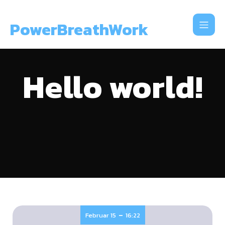
PowerBreathWork
Hello world!
-
Februar 15
16:22