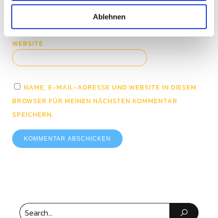
E-MAIL-ADRESSE
*
w
a
Ablehnen
h
l
WEBSITE
NAME, E-MAIL-ADRESSE UND WEBSITE IN DIESEM
BROWSER FÜR MEINEN NÄCHSTEN KOMMENTAR
SPEICHERN.