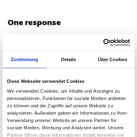
One response
A WordPress Commenter
15. Februar 2024 um 15:22
Zustimmung
Details
Über Cookies
Hi, this is a comment.
To get started with moderating, editing, and
Diese Webseite verwendet Cookies
deleting comments, please visit the
Comments screen in the dashboard.
Wir verwenden Cookies, um Inhalte und Anzeigen zu
personalisieren, Funktionen für soziale Medien anbieten
Commenter avatars come from
Gravatar
.
zu können und die Zugriffe auf unsere Website zu
analysieren. Außerdem geben wir Informationen zu Ihrer
Antworten
Verwendung unserer Website an unsere Partner für
soziale Medien, Werbung und Analysen weiter. Unsere
Schreibe einen Kommentar
Partner führen diese Informationen möglicherweise mit